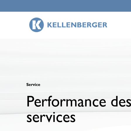
Skip
to
main
content
Service
Performance de
services