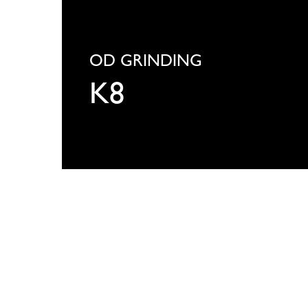
KELLENBERGER
K8
OD GRINDING
K8