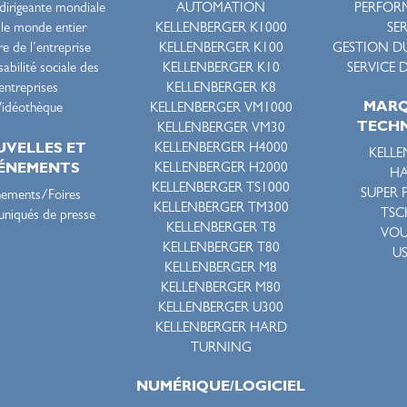
 dirigeante mondiale
AUTOMATION
PERFOR
le monde entier
KELLENBERGER K1000
SE
re de l’entreprise
KELLENBERGER K100
GESTION DU
abilité sociale des
KELLENBERGER K10
SERVICE 
entreprises
KELLENBERGER K8
MARQ
idéothèque
KELLENBERGER VM1000
TECH
KELLENBERGER VM30
KELLENBERGER H4000
VELLES ET
KELLE
KELLENBERGER H2000
ÉNEMENTS
HA
KELLENBERGER TS1000
SUPER 
nements/Foires
KELLENBERGER TM300
TSC
iqués de presse
KELLENBERGER T8
VO
KELLENBERGER T80
U
KELLENBERGER M8
KELLENBERGER M80
KELLENBERGER U300
KELLENBERGER HARD
TURNING
NUMÉRIQUE/LOGICIEL