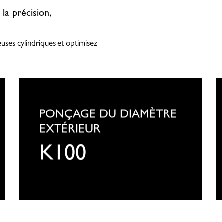
la précision,
euses cylindriques et optimisez
KELLENBERGER
K
K100
K
PONÇAGE DU DIAMÈTRE
EXTÉRIEUR
K100