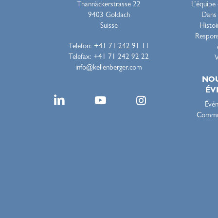
Thannäckerstrasse 22
L’équipe
9403 Goldach
Dans 
Suisse
Histoi
Respons
Telefon: +41 71 242 91 11
Telefax: +41 71 242 92 22
V
info@kellenberger.com
NOU
ÉV
Évé
Commun