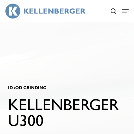
Skip
Menu
Menu
to
search
main
content
ID /OD GRINDING
KELLENBERGER
U300