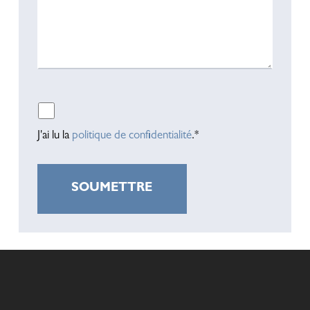
Veuillez laisser ce champ vide.
J'ai lu la
politique de confidentialité
.*