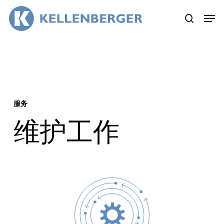
Skip
Menu
to
search
main
content
服务
维护工作