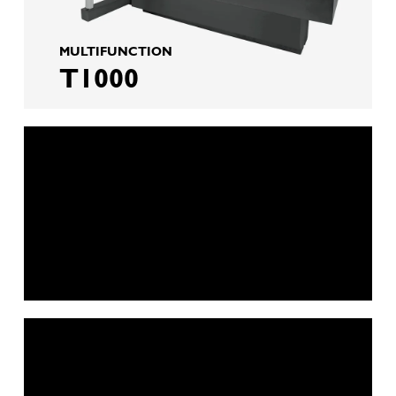
MULTIFUNCTION
T1000
TURNING / MILLING / MILL-
TURN
M80