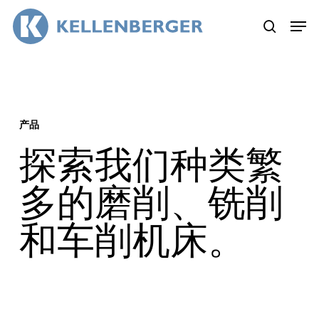
Skip
Menu
to
search
main
content
产品
探索我们种类繁
多的磨削、铣削
和车削机床。