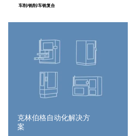
车削/铣削/车铣复合
克林伯格自动化解决方
案