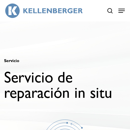
Skip
Menu
Menu
to
search
main
content
Servicio
Servicio de
reparación in situ