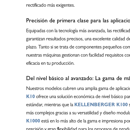
rectificado más exigentes.
Precisión de primera clase para las aplicac
Equipadas con la tecnología más avanzada, las rectificad
garantizan resultados precisos, una excelente calidad de 
Hit enter to search or ESC to close
plazo. Tanto si se trata de componentes pequeños co
nuestras máquinas gestionan con facilidad requisitos c
eficacia en tu producción.
Del nivel básico al avanzado: La gama de m
Nuestros modelos cubren una amplia gama de aplicaci
K10
ofrece una solución económica de nivel básico par
estándar, mientras que la
KELLENBERGER K100
s
más complejos gracias a su versatilidad y diseño modul
K1000
está en lo más alto de la gama e impresiona po
precisión y gran flexibilidad para los procesos de prod