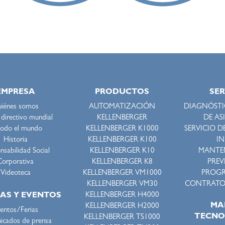
EMPRESA
PRODUCTOS
SER
iénes somos
AUTOMATIZACIÓN
DIAGNÓSTIC
directivo mundial
KELLENBERGER
DE AS
todo el mundo
KELLENBERGER K1000
SERVICIO D
Historia
KELLENBERGER K100
IN
sabilidad Social
KELLENBERGER K10
MANTE
Corporativa
KELLENBERGER K8
PREV
Videoteca
KELLENBERGER VM1000
PROGR
KELLENBERGER VM30
CONTRATOS
KELLENBERGER H4000
IAS Y EVENTOS
MA
KELLENBERGER H2000
entos/Ferias
TECNO
KELLENBERGER TS1000
cados de prensa