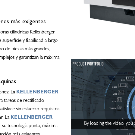
iones más exigentes
oras cilíndricas Kellenberger
superficie y fiabilidad a largo
mo de piezas más grandes,
omplejos y garantizan la máxima
áquinas
ones: La
KELLENBERGER
a tareas de rectificado
atisface sin esfuerzo requisitos
ar. La
KELLENBERGER
By loading the video, you
r su tecnología punta, máxima
ucción más exigentes.