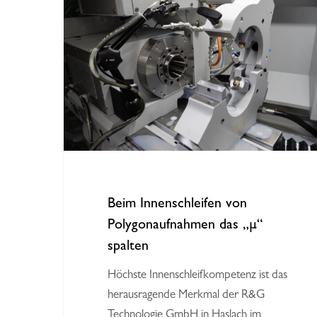
Innenschleifen
von
Polygonaufnahmen
das
„µ“
spalten
Beim Innenschleifen von
Polygonaufnahmen das „µ“
spalten
Höchste Innenschleifkompetenz ist das
herausragende Merkmal der R&G
Technologie GmbH in Haslach im