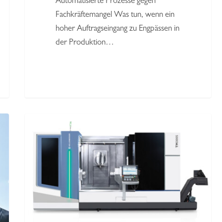
Automatisierte Prozesse gegen
Fachkräftemangel Was tun, wenn ein
hoher Auftragseingang zu Engpässen in
der Produktion…
Pressemitteilung
Kellenberger
zur
EMO
2025