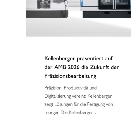
2026
die
Zukunft
der
Präzisionsbearbeitung
Kellenberger präsentiert auf
der AMB 2026 die Zukunft der
Präzisionsbearbeitung
Präzision, Produktivität und
Drücken Sie die Eingabetaste, um zu suchen oder ESC,
Digitalisierung vereint: Kellenberger
zeigt Lösungen für die Fertigung von
morgen Die Kellenberger…