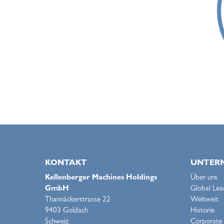
KONTAKT
UNTER
Kellenberger Machines Holdings
Über uns
GmbH
Global Lea
Thannäckerstrasse 22
Weltweit
9403 Goldach
Historie
Schweiz
Corporate S