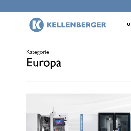
Skip
to
main
U
content
Kategorie
Europa
Kellenberger
präsentiert
auf
der
AMB