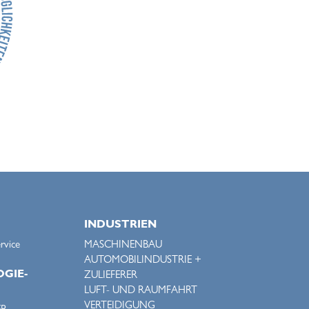
INDUSTRIEN
rvice
MASCHINENBAU
AUTOMOBILINDUSTRIE +
GIE-
ZULIEFERER
LUFT- UND RAUMFAHRT
VERTEIDIGUNG