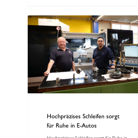
Hochpräzises
Schleifen
sorgt
für
Ruhe
in
E-
Autos
Hochpräzises Schleifen sorgt
für Ruhe in E-Autos