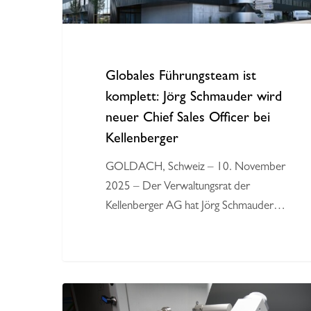
Chief
Sales
Officer
bei
Globales Führungsteam ist
Kellenberger
komplett: Jörg Schmauder wird
neuer Chief Sales Officer bei
Kellenberger
GOLDACH, Schweiz – 10. November
2025 – Der Verwaltungsrat der
Kellenberger AG hat Jörg Schmauder…
Beim