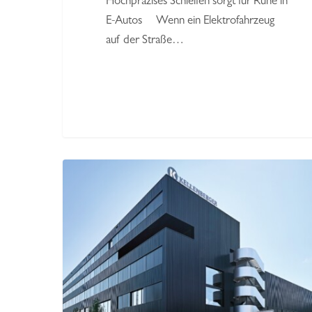
Hochpräzises Schleifen sorgt für Ruhe in
E-Autos Wenn ein Elektrofahrzeug
auf der Straße…
Globales
Führungsteam
ist
komplett:
Jörg
Schmauder
wird
neuer