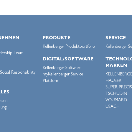
NEHMEN
PRODUKTE
SERVICE
Kellenberger Produktportfolio
Kellenberger Se
dership Team
DIGITAL/SOFTWARE
TECHNOLO
MARKEN
Kellenberger Software
ocial Responsibility
myKellenberger Service
KELLENBERG
Plattform
HAUSER
SUPER PRECI
LES
TSCHUDIN
VOUMARD
ssen
USACH
dung