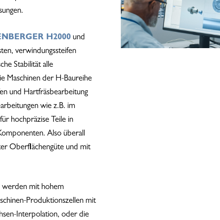
ösungen.
 um zu schließen.
ENBERGER H2000
und
sten, verwindungssteifen
e Stabilität alle
ie Maschinen der H-Baureihe
fen und Hartfräsbearbeitung
arbeitungen wie z.B. im
ür hochpräzise Teile in
 Komponenten. Also überall
er Oberflächengüte und mit
e werden mit hohem
chinen-Produktionszellen mit
hsen-Interpolation, oder die