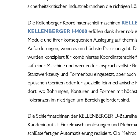
sicherheitskritischen Industriebranchen die richtigen L
Drücken Sie die Eingabetaste, um zu suchen oder ESC,
Die Kellenberger Koordinatenschleifmaschinen
KELL
KELLENBERGER H4000
erfüllen dank ihrer robu
Module und ihrer konsequenten Auslegung auf thermisch
Anforderungen, wenn es um höchste Präzision geht. D
wurden konzipiert für kombiniertes Koordinatenschlei
auf einer Maschine und werden für anspruchsvollste Be
Stanzwerkzeug- und Formenbau eingesetzt, aber auch f
optischen Geräten oder für spezielle feinmechanische
dort, wo Bohrungen, Konturen und Formen mit höchst
Toleranzen im niedrigen µm-Bereich gefordert sind.
Die Schleifmaschinen der KELLENBERGER U-Baureih
Kundeninput als Einzelmaschinenlösungen und Mehrmas
schlüsselfertiger Automatisierung realisiert. Ob Mehrac