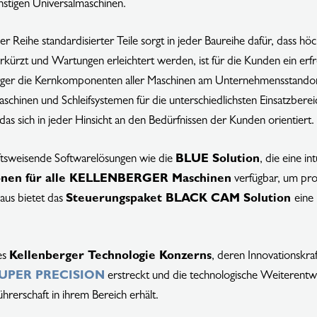
nstigen Universalmaschinen.
er Reihe standardisierter Teile sorgt in jeder Baureihe dafür, dass h
rkürzt und Wartungen erleichtert werden, ist für die Kunden ein erfr
erger die Kernkomponenten aller Maschinen am Unternehmensstandort
ifmaschinen und Schleifsystemen für die unterschiedlichsten Einsatzbe
das sich in jeder Hinsicht an den Bedürfnissen der Kunden orientiert.
tsweisende Softwarelösungen wie die
BLUE Solution
, die eine i
nen für alle KELLENBERGER Maschinen
verfügbar, um prod
naus bietet das
Steuerungspaket BLACK CAM Solution
eine
 um zu schließen.
es
Kellenberger Technologie Konzerns
, deren Innovationskra
UPER PRECISION
erstreckt und die technologische Weiterentwic
hrerschaft in ihrem Bereich erhält.