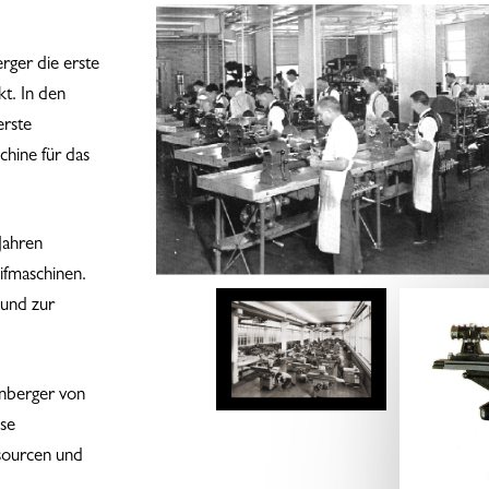
rger die erste
kt. In den
erste
chine für das
Jahren
eifmaschinen.
 und zur
nberger von
se
sourcen und