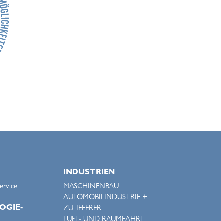
INDUSTRIEN
ervice
MASCHINENBAU
AUTOMOBILINDUSTRIE +
OGIE-
ZULIEFERER
LUFT- UND RAUMFAHRT