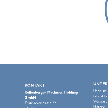
UNTER
KONTAKT
Über uns
Kellenberger Machines Holdings
Global Le
GmbH
Weltweit
Thannäckerstrasse 22
Historie