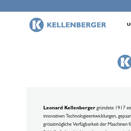
Skip
to
main
U
content
Leonard Kellenberger
gründete 1917 eine
innovativen Technologieentwicklungen, gepaa
grösstmögliche Verfügbarkeit der Maschinen 