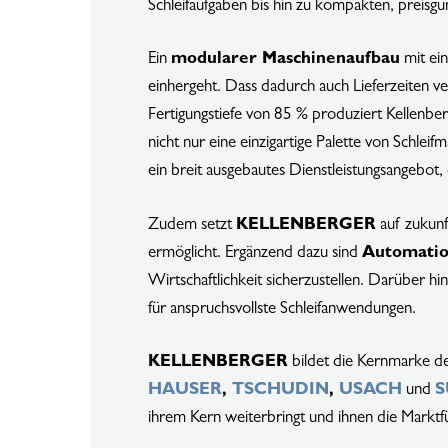
Schleifaufgaben bis hin zu kompakten, preisgü
Ein
modularer Maschinenaufbau
mit ein
einhergeht. Dass dadurch auch Lieferzeiten ve
Fertigungstiefe von 85 % produziert Kellenb
nicht nur eine einzigartige Palette von Schle
ein breit ausgebautes Dienstleistungsangebot, 
Zudem setzt
KELLENBERGER
auf zukunf
ermöglicht. Ergänzend dazu sind
Automatio
Wirtschaftlichkeit sicherzustellen. Darüber hi
für anspruchsvollste Schleifanwendungen.
Drücken Sie die Eingabetaste, um zu suchen oder ESC,
KELLENBERGER
bildet die Kernmarke d
HAUSER
,
TSCHUDIN
,
USACH
und
S
ihrem Kern weiterbringt und ihnen die Marktfü