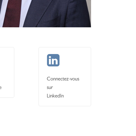
En
savoir
plus
Connectez-vous
e
sur
LinkedIn