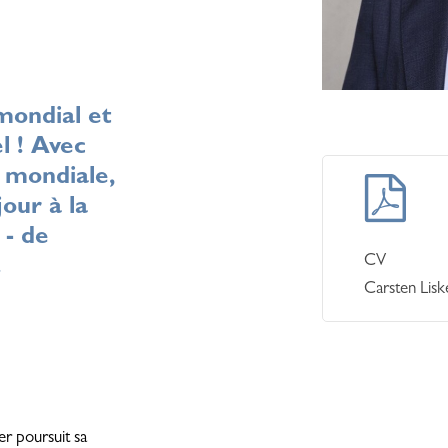
ondial et
l ! Avec
En
 mondiale,
savoir
our à la
plus
 - de
CV
.
Carsten Lisk
er poursuit sa