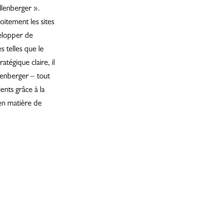
lenberger ».
oitement les sites
velopper de
 telles que le
atégique claire, il
llenberger – tout
ients grâce à la
 en matière de