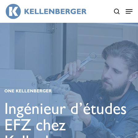
Skip
Menu
Menu
to
search
main
content
ONE KELLENBERGER
Ingénieur d’études
EFZ chez