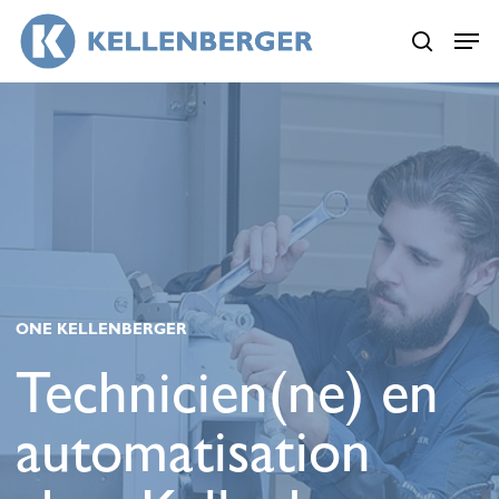
Skip
Menu
Menu
to
search
main
content
ONE KELLENBERGER
Technicien(ne) en
automatisation